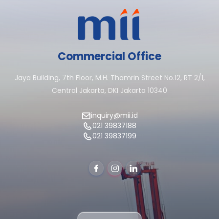
Commercial Office
Jaya Building, 7th Floor, M.H. Thamrin Street No.12, RT 2/1,
Central Jakarta, DKI Jakarta 10340
inquiry@mii.id
021 39837188
021 39837199